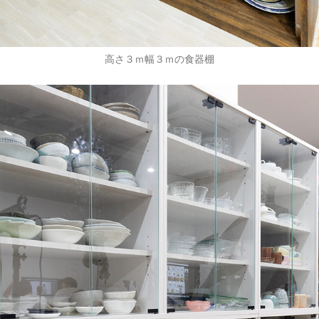
高さ３ｍ幅３ｍの食器棚